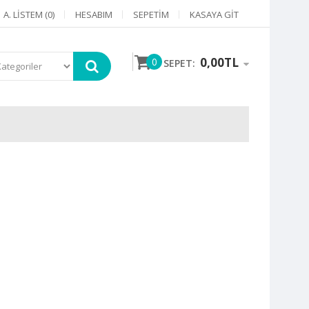
A. LISTEM (0)
HESABIM
SEPETIM
KASAYA GIT
0,00TL
0
SEPET: