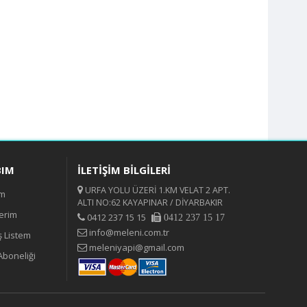
BIM
İLETİŞİM BİLGİLERİ
URFA YOLU ÜZERİ 1.KM VELAT 2 APT.
ım
ALTI NO:62 KAYAPINAR / DİYARBAKIR
lerim
0412 237 15 15
0412 237 15 17
info@meleni.com.tr
ş Listem
meleniyapi@gmail.com
Aboneliği