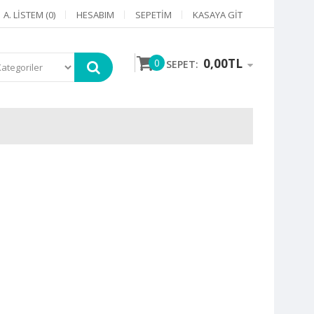
A. LISTEM (0)
HESABIM
SEPETIM
KASAYA GIT
0,00TL
0
SEPET: