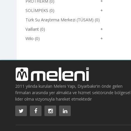
PROTHERM (0)
+
SOLİMPEKS (0)
+
Türk Su Araştırma Merkezi (TÜSAM) (0)
Vaillant (0)
+
Wilo (0)
+
2011 yılında kurulan Meleni Yapı, Diyarbakır’ın önde gelen
firmaları arasında yer almakta ve hizmet sektöründe bölgesel
lider olma vizyonuyla hareket etmektedir