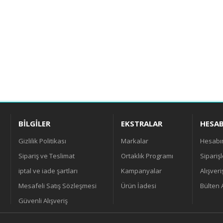
BILGILER
EKSTRALAR
HESA
Gizlilik Politikası
Markalar
Hesab
Sipariş ve Teslimat
Ortaklık Programı
Sipariş
iptal ve iade şartları
Kampanyalar
Alışveri
Mesafeli Satış Sözleşmesi
Ürün İadesi
Bülten 
Güvenli Alışveriş