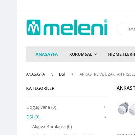
ANASAYFA
KURUMSAL
HİZMETLERİ
ANASAYFA
DSİ
ANKASTRE VE UZAKTAN HISSED
ANKAST
KATEGORILER
Doguş Vana (0)
+
DSİ (0)
-
Alupex Borulama (0)