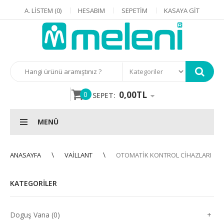
A. LISTEM (0)
HESABIM
SEPETIM
KASAYA GIT
0,00TL
0
SEPET:
MENÜ
ANASAYFA
VAILLANT
OTOMATIK KONTROL CIHAZLARI
KATEGORILER
Doguş Vana (0)
+