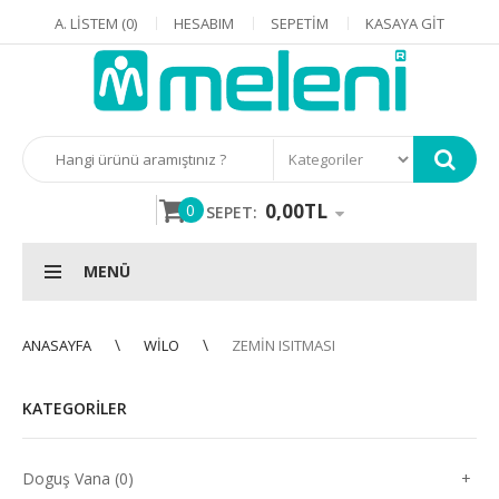
A. LISTEM (0)
HESABIM
SEPETIM
KASAYA GIT
0,00TL
0
SEPET:
MENÜ
ANASAYFA
WILO
ZEMIN ISITMASI
KATEGORILER
Doguş Vana (0)
+